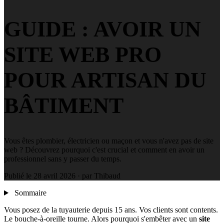
GUIDE : AVOIR UN
SITE WEB PRO
POUR ARTISAN DU
BÂTIMENT
Vous êtes plombier, électricien ou maçon et vous n'avez pas de site
web ? Découvrez pourquoi c'est crucial et comment en avoir un
professionnel sans y passer du temps.
Publié le
28 avril 2026
· par Thibaud
Sommaire
Vous posez de la tuyauterie depuis 15 ans. Vos clients sont contents.
Le bouche-à-oreille tourne. Alors pourquoi s'embêter avec un
site