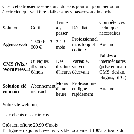
C'est cette troisième voie qui a du sens pour un plombier ou un
électricien qui veut être visible sans y passer son dimanche.
Temps
Compétences
Solution
Coût
à y
Résultat
techniques
passer
nécessaires
Professionnel,
1 500 € – 3
2 à 3
Agence web
mais long et
Aucune
000 €
mois
coûteux
Faibles à
Quelques
Des
Variable,
intermédiaires
CMS (Wix /
dizaines
dizaines
souvent
(prise en main
WordPress...)
€/mois
d'heures
décevant
CMS, design,
plugins, SEO)
Moins
Professionnel,
Solution clé
Abonnement
d'une
en ligne
Aucune
en main
mensuel
heure
rapidement
Votre site web pro,
+ de clients
et
- de tracas
Création offerte
29,90 €/mois
En ligne en 7 jours
Devenez visible localement
100% artisans du