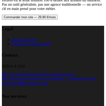
HéBob est la seule solution 100% dédiée aux artisans du bâtiment.
Pas un outil généraliste, pas une agence traditionnelle — un service
clé en main pensé pour votre métier.
Commander mon site — 29,90 €/mois
Légal
Mentions légales
Politique de confidentialité
Contact
HéBob ® 2026
06 51 81 26 56
contact@hebob.fr
Instagram
New
👋 À propos
🤝 Programme de parrainage
✨ Générateur de nom
d'entreprise
🗺️ Feuille de route
Nos services