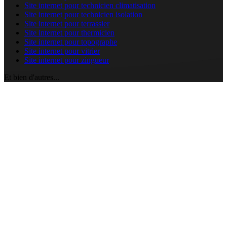
Site internet pour technicien climatisation
Site internet pour technicien isolation
Site internet pour terrassier
Site internet pour thermicien
Site internet pour topographe
Site internet pour vitrier
Site internet pour zingueur
Et bien d'autres...