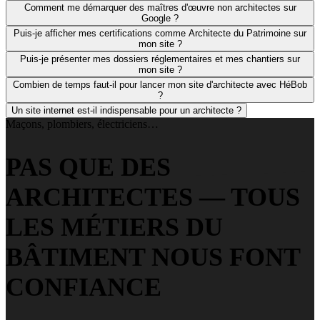
Comment me démarquer des maîtres d'œuvre non architectes sur
Google ?
Puis-je afficher mes certifications comme Architecte du Patrimoine sur
mon site ?
Puis-je présenter mes dossiers réglementaires et mes chantiers sur
mon site ?
Combien de temps faut-il pour lancer mon site d'architecte avec HéBob
?
Un site internet est-il indispensable pour un architecte ?
Maçons, plombiers, électriciens…
PAS QUE DES
ARCHITECTES — TOUS
LES MÉTIERS DU
BÂTIMENT NOUS FONT
CONFIANCE