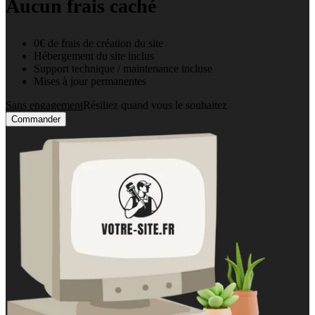
Aucun frais caché
0€ de frais de création du site
Hébergement du site inclus
Support technique / maintenance incluse
Mises à jour permanentes
Sans engagement
Résiliez quand vous le souhaitez
Commander