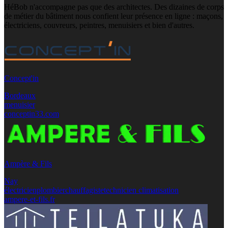
HéBob n'accompagne pas que des architectes. Des dizaines de corps
de métier du bâtiment nous confient leur présence en ligne : maçons,
électriciens, couvreurs, peintres, menuisiers et bien d'autres.
Concept'in
Bordeaux
menuisier
conceptin33.com
Ampère & Fils
Nay
électricien
plombier
chauffagiste
technicien climatisation
ampere-et-fils.fr