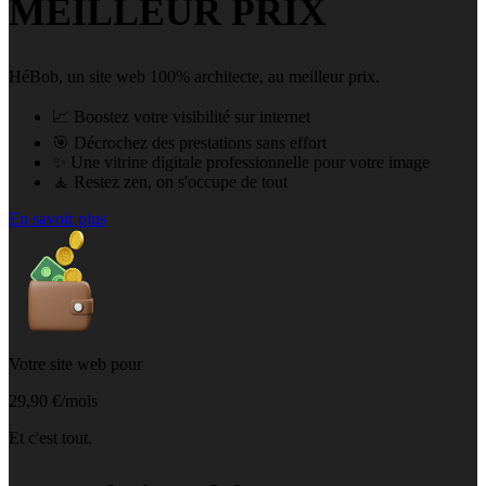
MEILLEUR PRIX
HéBob, un site web 100% architecte, au meilleur prix.
📈 Boostez votre visibilité sur internet
🎯 Décrochez des prestations sans effort
✨ Une vitrine digitale professionnelle pour votre image
🧘 Restez zen, on s'occupe de tout
En savoir plus
Votre site web pour
29,90 €/mois
Et c'est tout.