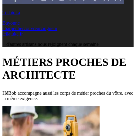
Teilatuka
Bayonne
charpentier
couvreur
zingueur
teilatuka.fr
+ d'autres artisans nous rejoignent chaque semaine
MÉTIERS PROCHES DE
ARCHITECTE
HéBob accompagne aussi les corps de métier proches du vôtre, avec
la même exigence.