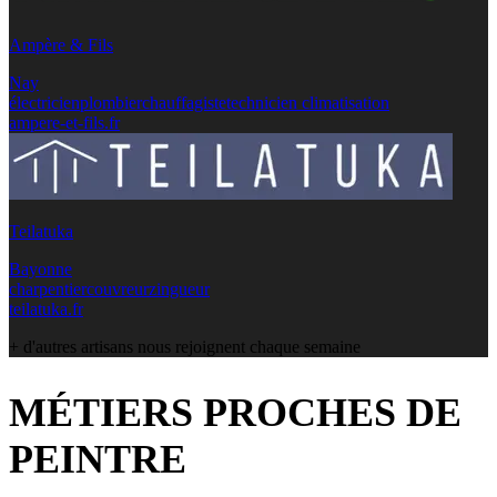
Ampère & Fils
Nay
électricien
plombier
chauffagiste
technicien climatisation
ampere-et-fils.fr
Teilatuka
Bayonne
charpentier
couvreur
zingueur
teilatuka.fr
+ d'autres artisans nous rejoignent chaque semaine
MÉTIERS PROCHES DE
PEINTRE