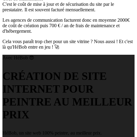
C'est le coût de mise à jour et de sécurisation du site par le
prestataire. Il est souvent facturé mensuellement.
Les agences de communication facturent donc en moyenne
2000€
de coût de création puis
700 € / an
de frais de maintenance et
d'hébergement.
Cela vous paraît
trop cher pour un site vitrine
? Nous aussi ! Et c'est
là qu'HéBob entre en jeu ! 🚀
Avec HéBob 😎
CRÉATION DE SITE
INTERNET POUR
PEINTRE AU MEILLEUR
PRIX
HéBob, un site web 100% peintre, au meilleur prix.