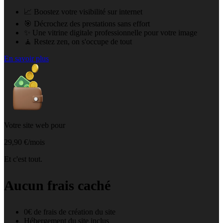
📈 Boostez votre visibilité sur internet
🎯 Décrochez des prestations sans effort
✨ Une vitrine digitale professionnelle pour votre image
🧘 Restez zen, on s'occupe de tout
En savoir plus
Votre site web pour
29,90 €/mois
Et c'est tout.
Aucun frais caché
0€ de frais de création du site
Hébergement du site inclus