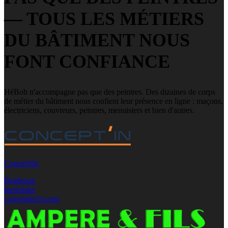
— TOUS LES MÉTIERS
DU BÂTIMENT NOUS
FONT CONFIANCE
HéBob n'accompagne pas que des peintres. Des dizaines de corps
de métier du bâtiment nous confient leur présence en ligne : maçons,
électriciens, couvreurs, peintres, menuisiers et bien d'autres.
Concept'in
Bordeaux
menuisier
conceptin33.com