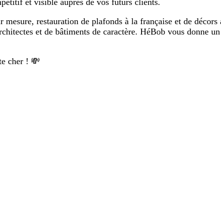
titif et visible auprès de vos futurs clients.
ur mesure, restauration de plafonds à la française et de décors 
architectes et de bâtiments de caractère. HéBob vous donne un s
te cher ! 💸